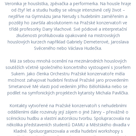
Veronika je houslistka, zpěvačka a performerka. Na housle hraje
od čtyř let a studiu hudby se věnuje intenzivně celý život –
nejdříve na Gymnáziu Jana Nerudy s hudebním zaměřením a
později ho završila absolutoriem na Pražské konzervatoři ve
třídě profesorky Dany Vlachové. Své pódiové a interpretační
zkušenosti prohlubovala opakovaně na mistrovských
houslových kurzech například Gabriely Demeterové, Jaroslava
Svěceného nebo Václava Hudečka.
Má za sebou mnohá ocenění na mezinárodních houslových
soutěžích včetně společného koncertního vystoupení s Josefem
Sukem. Jako členka Orchestru Pražské konzervatoře měla
možnost zahajovat hudební festival Pražské jaro provedením
Smetanové Mé vlasti pod vedením Jiřího Bělohlávka nebo se
podílet na symfonických projektech kytaristy Michala Pavlíčka.
Kontakty vytvořené na Pražské konzervatoři s nehudebními
odděleními dále rozvinuly její zájem o jiné žánry – převážně o
scénickou hudbu a vlastní autorskou tvorbu. Spolupracovala na
několika představeních studentů DAMU a Městského divadla v
Kladně. Spoluorganizovala a vedla hudební workshopy s