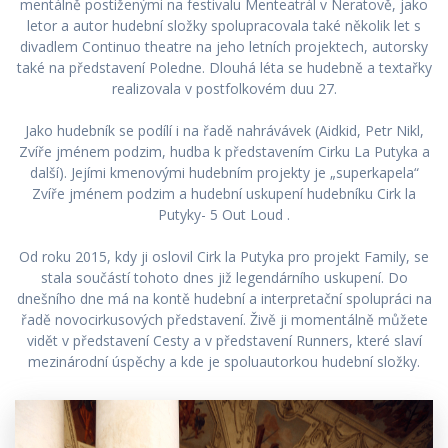
mentálně postiženými na festivalu Menteatrál v Neratově, jako
letor a autor hudební složky spolupracovala také několik let s
divadlem Continuo theatre na jeho letních projektech, autorsky
také na představení Poledne. Dlouhá léta se hudebně a textařky
realizovala v postfolkovém duu 27.
Jako hudebník se podílí i na řadě nahrávávek (Aidkid, Petr Nikl,
Zvíře jménem podzim, hudba k představením Cirku La Putyka a
další). Jejími kmenovými hudebním projekty je „superkapela“
Zvíře jménem podzim a hudební uskupení hudebníku Cirk la
Putyky- 5 Out Loud .
Od roku 2015, kdy ji oslovil Cirk la Putyka pro projekt Family, se
stala součástí tohoto dnes již legendárního uskupení. Do
dnešního dne má na kontě hudební a interpretační spolupráci na
řadě novocirkusových představení. Živě ji momentálně můžete
vidět v představení Cesty a v představení Runners, které slaví
mezinárodní úspěchy a kde je spoluautorkou hudební složky.