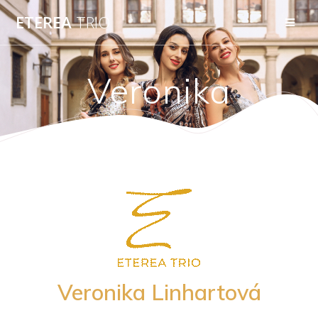
Skip
ETEREA
TRIO
to
content
Veronika
Veronika Linhartová