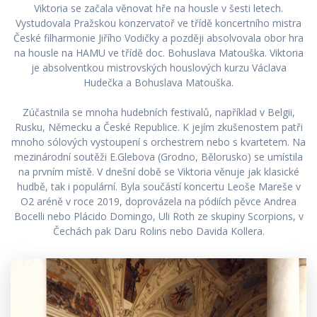
Viktoria se začala věnovat hře na housle v šesti letech.
Vystudovala Pražskou konzervatoř ve třídě koncertního mistra
České filharmonie Jiřího Vodičky a později absolvovala obor hra
na housle na HAMU ve třídě doc. Bohuslava Matouška. Viktoria
je absolventkou mistrovských houslových kurzu Václava
Hudečka a Bohuslava Matouška.
Zúčastnila se mnoha hudebních festivalů, například v Belgii,
Rusku, Německu a České Republice. K jejím zkušenostem patři
mnoho sólových vystoupení s orchestrem nebo s kvartetem. Na
mezinárodní soutěži E.Glebova (Grodno, Bělorusko) se umístila
na prvním místě. V dnešní době se Viktoria věnuje jak klasické
hudbě, tak i populární. Byla součástí koncertu Leoše Mareše v
O2 aréně v roce 2019, doprovázela na pódiích pěvce Andrea
Bocelli nebo Plácido Domingo, Uli Roth ze skupiny Scorpions, v
Čechách pak Daru Rolins nebo Davida Kollera.