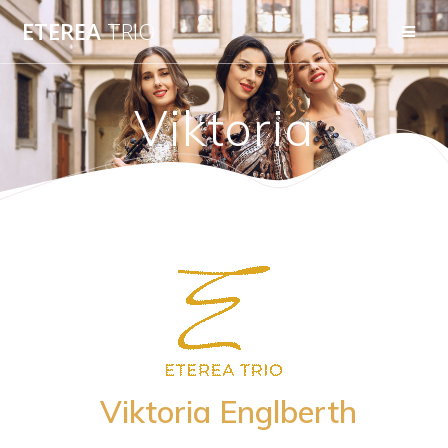
Skip
ETEREA
TRIO
to
content
Viktoria
Viktoria Englberth